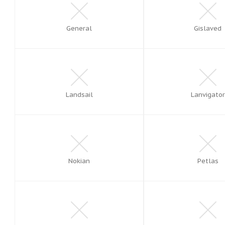
General
Gislaved
Landsail
Lanvigator
Nokian
Petlas