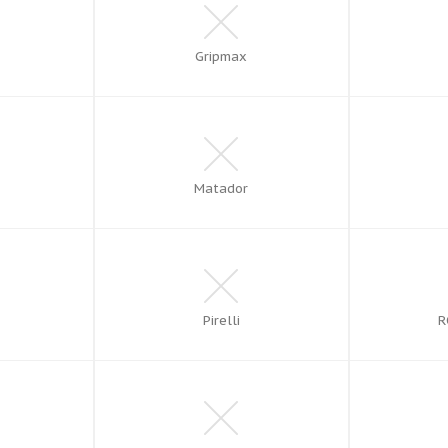
Gripmax
Matador
Pirelli
R