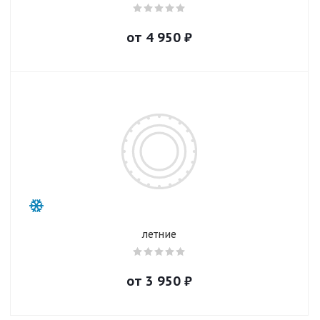
от
4 950
₽
летние
от
3 950
₽