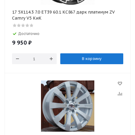
17 5X114.3 7.0 ET39 60.1 КС867 дарк платинум ZV
Camry V5 КиК
Достаточно
9 950
₽
В корзину