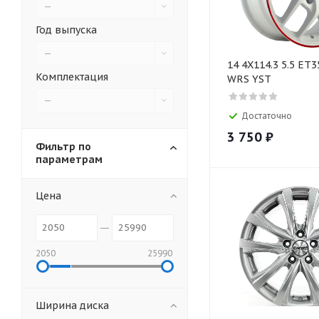
—
Год выпуска
—
14 4X114.3 5.5 ET3
Комплектация
WRS YST
—
Достаточно
3 750
₽
Фильтр по
параметрам
Цена
2050
25990
Ширина диска