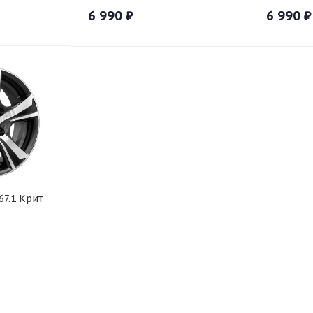
6 990
₽
6 990
₽
67.1 Крит