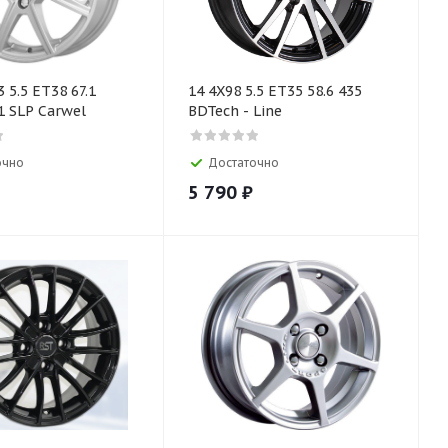
3 5.5 ET38 67.1
14 4X98 5.5 ET35 58.6 435
1 SLP Carwel
BDTech - Line
очно
Достаточно
5 790
₽