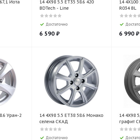
67,1 Йота
14 4X98 5.5 ET35 58.6 420
14 4X100 
BDTech - Line
R034 BL
Достаточно
Достат
6 590
₽
6 990
₽
8.6 Уран-2
14 4X98 5.5 ET38 58.6 Монако
14 4X98 5
селена СКАД
графит 
Достаточно
Достат