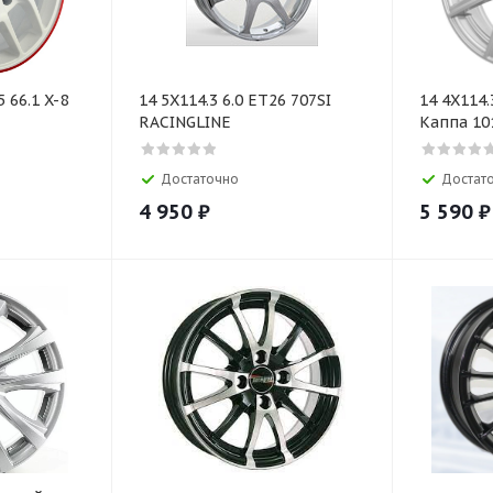
5 66.1 X-8
14 5X114.3 6.0 ET26 707SI
14 4X114.
RACINGLINE
Каппа 10
Достаточно
Достат
4 950
₽
5 590
₽