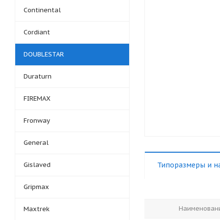
Continental
Cordiant
DOUBLESTAR
Duraturn
FIREMAX
Fronway
General
Gislaved
Типоразмеры и н
Gripmax
Наименован
Maxtrek