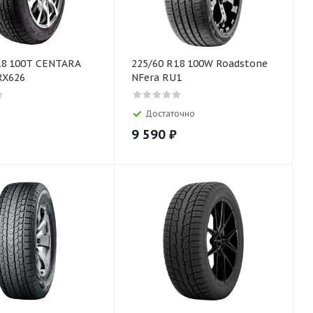
18 100T CENTARA
225/60 R18 100W Roadstone
RX626
NFera RU1
Достаточно
9 590
₽