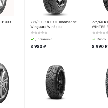
WH1000
225/60 R18 100T Roadstone
225/60 R
Winguard WinSpike
WINTER 
Достаточно
Много
8 980
₽
8 990
₽