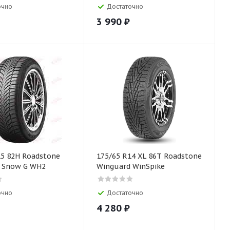
очно
Достаточно
3 990
₽
15 82H Roadstone
175/65 R14 XL 86T Roadstone
 Snow G WH2
Winguard WinSpike
очно
Достаточно
4 280
₽