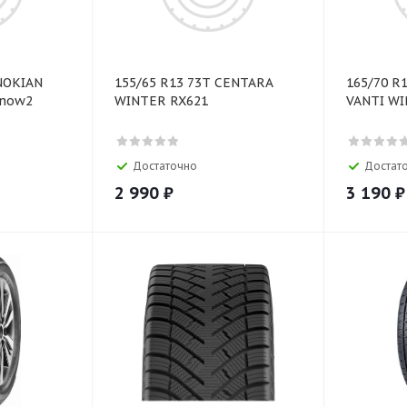
(NOKIAN
155/65 R13 73T CENTARA
165/70 R
Snow2
WINTER RX621
VANTI W
Достаточно
Достат
2 990
₽
3 190
₽