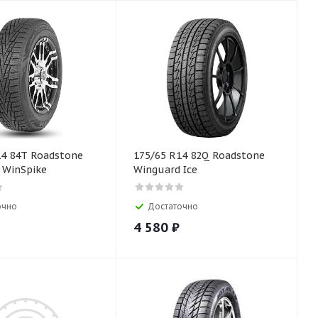
14 84T Roadstone
175/65 R14 82Q Roadstone
 WinSpike
Winguard Ice
очно
Достаточно
4 580
₽