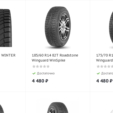
O WINTER
185/60 R14 82T Roadstone
175/70 R
Winguard WinSpike
Winguard
Достаточно
Достат
4 480
₽
4 480
₽