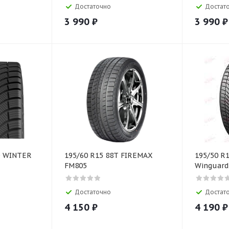
Достаточно
Достат
3 990
₽
3 990
₽
O WINTER
195/60 R15 88T FIREMAX
195/50 R
FM805
Winguard
Достаточно
Достат
4 150
₽
4 190
₽