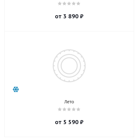
от
3 890
₽
Лето
от
5 590
₽