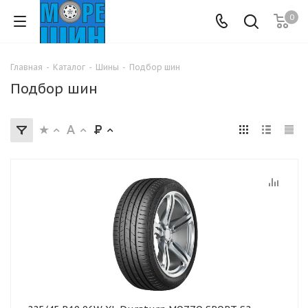
0
Главная
-
Каталог
-
Шины
-
Подбор шин
Подбор шин