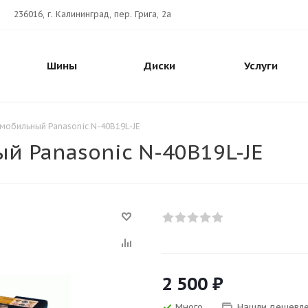
236016, г. Калининград, пер. Грига, 2а
Шины
Диски
Услуги
мобильный Panasonic N-40В19L-JE
й Panasonic N-40В19L-JE
2 500
₽
Много
Нашли дешевл